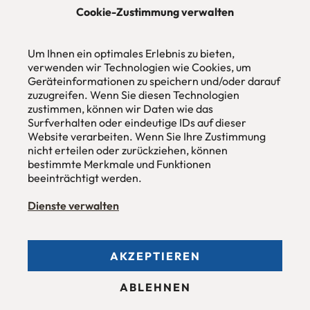
Cookie-Zustimmung verwalten
urbana möbel
Um Ihnen ein optimales Erlebnis zu bieten,
Individuelles Wohndesign
ohne Mehrpreis nach Maß
verwenden wir Technologien wie Cookies, um
Geräteinformationen zu speichern und/oder darauf
Hans Pinsel-Str. 1
zuzugreifen. Wenn Sie diesen Technologien
im DreierHaus
zustimmen, können wir Daten wie das
85540
Haar / München
Surfverhalten oder eindeutige IDs auf dieser
Website verarbeiten. Wenn Sie Ihre Zustimmung
Tel
089 / 420 44 535
nicht erteilen oder zurückziehen, können
Fax
089 / 456 00 646
E-Mail
mail@urbana-moebel.de
bestimmte Merkmale und Funktionen
beeinträchtigt werden.
Öffnungszeiten des
Möbelgeschäfts
:
Montag bis Freitag 09:30 — 18:30 Uhr
Dienste verwalten
Samstag 09:30 -16:00 Uhr
und nach Vereinbarung.
AKZEPTIEREN
Allgemeine Geschäftsbedingungen (AGB)
ABLEHNEN
Datenschutzerklärung
Stellenangebote
Impressum