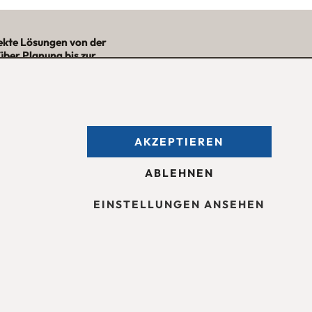
ekte Lösungen von der
über Planung bis zur
– mit Nutzwert und
Ästhetik!“
★★★★★
AKZEPTIEREN
fnungszeiten des
Möbelgeschäfts
:
ntag bis Freitag 09:30 — 18:30 Uhr
ABLEHNEN
mstag 09:30 -16:00 Uhr
d nach Vereinbarung.
EINSTELLUNGEN ANSEHEN
sum
Barrierefreiheit