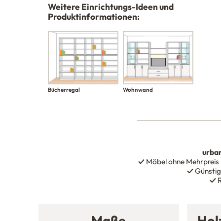
Weitere Einrichtungs-Ideen und
Produktinformationen:
Bücherregal
Wohnwand
urba
✓
Möbel ohne Mehrpreis
✓
Günstig
✓
R
Maße
Hol