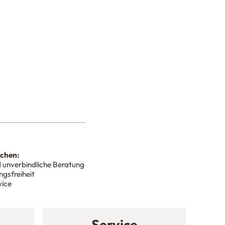
nchen:
 unverbindliche Beratung
gsfreiheit
vice
Service