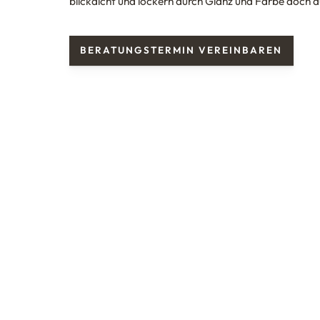
blickdicht und lockern durch Glanz und Farbe doch a
BERATUNGSTERMIN VEREINBAREN