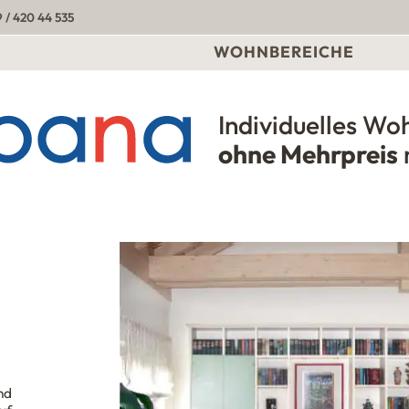
 / 420 44 535
WOHNBEREICHE
Individuelles Wo
Urbana Möbel
ohne Mehrpreis
ind