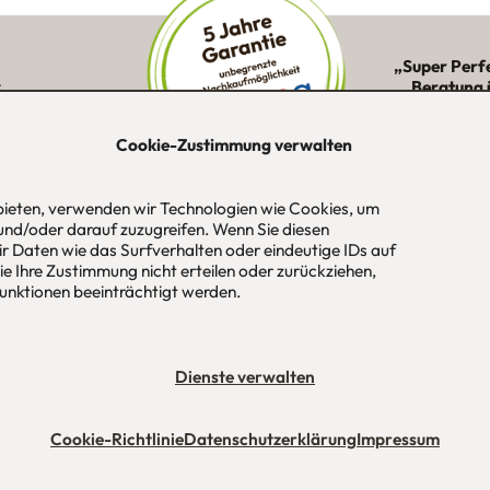
„Super Perf
:
Beratung 
ne Kunden in
Montage 
ion
Cookie-Zustimmung verwalten
 bieten, verwenden wir Technologien wie Cookies, um
und/oder darauf zuzugreifen. Wenn Sie diesen
-Str. 1
Tel
089 / 420 44 535
Öf
r Daten wie das Surfverhalten oder eindeutige IDs auf
aus
Fax
089 / 456 00 646
Mo
e Ihre Zustimmung nicht erteilen oder zurückziehen,
 / München
E-Mail
mail@urbana-moebel.de
Sa
nktionen beeinträchtigt werden.
un
bedingungen (AGB)
Datenschutzerklärung
Stellenangebote
Impres
Dienste verwalten
Cookie-Richtlinie
Datenschutzerklärung
Impressum
Maßmöbel München