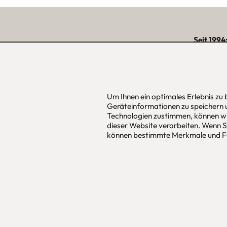
Seit 1994
über 15.000 zufriede
unserer Reg
Um Ihnen ein optimales Erlebnis zu
Geräteinformationen zu speichern 
urbana möbel
Hans Pinsel
Technologien zustimmen, können wi
Individuelles Wohndesign
im DreierH
dieser Website verarbeiten. Wenn Si
ohne Mehrpreis nach Maß
85540
Haar
können bestimmte Merkmale und Fu
Allgemeine Geschäfts