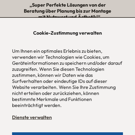
„Super Perfekte Lösungen von der
Beratung über Planung bis zur Montage
– mit Nutzwert und Ästhetik!“
★★★★★
Cookie-Zustimmung verwalten
urbana möbel
Um Ihnen ein optimales Erlebnis zu bieten,
Individuelles Wohndesign
ohne Mehrpreis nach Maß
verwenden wir Technologien wie Cookies, um
Geräteinformationen zu speichern und/oder darauf
Hans Pinsel-Str. 1
zuzugreifen. Wenn Sie diesen Technologien
im DreierHaus
zustimmen, können wir Daten wie das
85540
Haar / München
Surfverhalten oder eindeutige IDs auf dieser
Website verarbeiten. Wenn Sie Ihre Zustimmung
Tel
089 / 420 44 535
nicht erteilen oder zurückziehen, können
Fax
089 / 456 00 646
E-Mail
mail@urbana-moebel.de
bestimmte Merkmale und Funktionen
beeinträchtigt werden.
Öffnungszeiten des
Möbelgeschäfts
:
Montag bis Freitag 09:30 — 18:30 Uhr
Dienste verwalten
Samstag 09:30 -16:00 Uhr
und nach Vereinbarung.