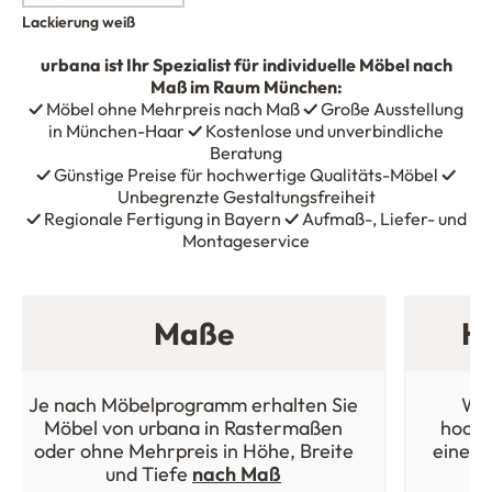
Lackierung weiß
urbana
ist Ihr Spezialist für individuelle Möbel nach
Maß im Raum München:
✓
Möbel ohne Mehrpreis nach Maß
✓
Große Ausstellung
in München-Haar
✓
Kostenlose und unverbindliche
Beratung
✓
Günstige Preise für hochwertige Qualitäts-Möbel
✓
Unbegrenzte Gestaltungsfreiheit
✓
Regionale Fertigung in Bayern
✓
Aufmaß-, Liefer- und
Montageservice
Maße
Ho
Je nach Möbelprogramm erhalten Sie
Wäh
Möbel von urbana in Rastermaßen
hochw
oder ohne Mehrpreis in Höhe, Breite
einer 
und Tiefe
nach Maß