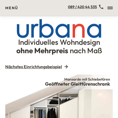
Kontakt
089 / 420 44 535
MENÜ
Individuelles Wohndesign
Urbana Möbel
ohne Mehrpreis
nach Maß
Nächstes Einrichtungsbeispiel
Mansarde mit Schiebetüren
Mansarde mit Schiebetüren
Mansarde mit Schiebetüren
Mansarde mit Schiebetüren
Mansarde mit Schiebetüren
Mansarde mit Schiebetüren
Mansarde mit Schiebetüren
Kleiderschrank mit Schiebetüren im
Gleittürenschrank in der Mansarde
Geöffneter Gleittürenschrank
Hosenauszug
Hosenauszug
Kommode
Türdetail
Dachgeschoss