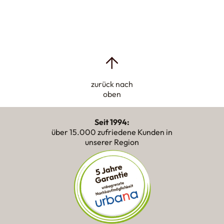
zurück nach
oben
Seit 1994:
über 15.000 zufriedene Kunden in
unserer Region