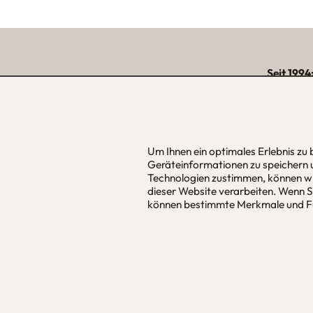
Seit 1994
über 15.000 zufriede
unserer Reg
Um Ihnen ein optimales Erlebnis zu
Geräteinformationen zu speichern 
urbana möbel
Hans Pinsel
Technologien zustimmen, können wi
Individuelles Wohndesign
im DreierH
dieser Website verarbeiten. Wenn Si
ohne Mehrpreis nach Maß
85540
Haar
können bestimmte Merkmale und Fu
Allgemeine Geschäfts