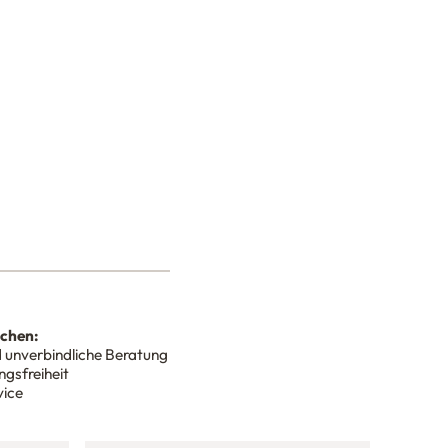
nchen:
 unverbindliche Beratung
gsfreiheit
vice