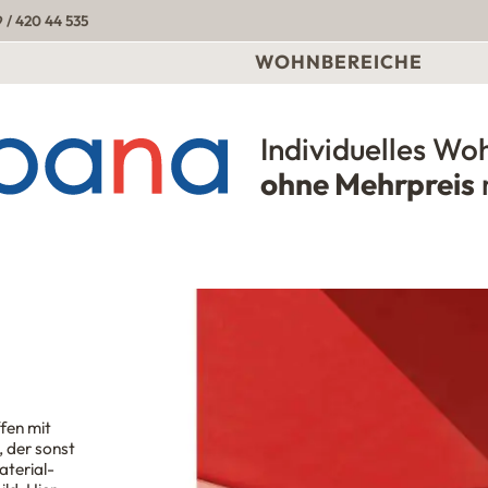
 / 420 44 535
WOHNBEREICHE
Individuelles Wo
Urbana Möbel
ohne Mehrpreis
fen mit
 der sonst
aterial-