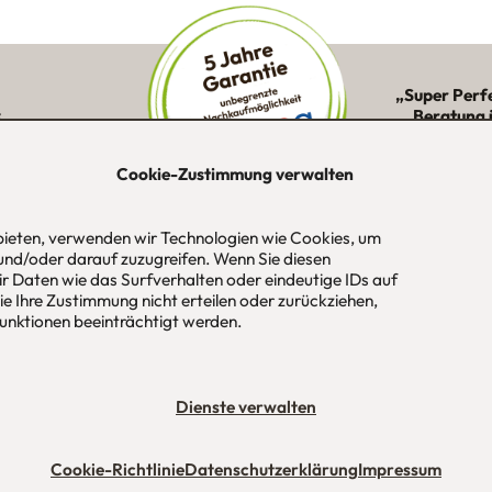
„Super Perf
:
Beratung 
ne Kunden in
Montage 
ion
Cookie-Zustimmung verwalten
 bieten, verwenden wir Technologien wie Cookies, um
und/oder darauf zuzugreifen. Wenn Sie diesen
-Str. 1
Tel
089 / 420 44 535
Öf
r Daten wie das Surfverhalten oder eindeutige IDs auf
aus
Fax
089 / 456 00 646
Mo
e Ihre Zustimmung nicht erteilen oder zurückziehen,
 / München
E-Mail
mail@urbana-moebel.de
Sa
nktionen beeinträchtigt werden.
un
bedingungen (AGB)
Datenschutzerklärung
Stellenangebote
Impres
Dienste verwalten
Cookie-Richtlinie
Datenschutzerklärung
Impressum
Maßmöbel München