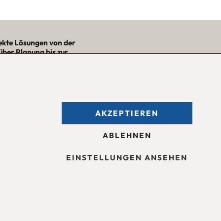
ekte Lösungen von der
über Planung bis zur
– mit Nutzwert und
Ästhetik!“
★★★★★
AKZEPTIEREN
fnungszeiten des
Möbelgeschäfts
:
ntag bis Freitag 09:30 — 18:30 Uhr
ABLEHNEN
mstag 09:30 -16:00 Uhr
d nach Vereinbarung.
EINSTELLUNGEN ANSEHEN
sum
Barrierefreiheit