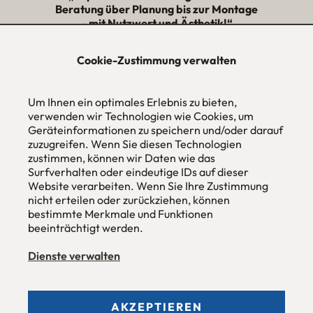
Beratung über Planung bis zur Montage
– mit Nutzwert und Ästhetik!“
★★★★★
Cookie-Zustimmung verwalten
urbana möbel
Individuelles Wohndesign
Um Ihnen ein optimales Erlebnis zu bieten,
ohne Mehrpreis nach Maß
verwenden wir Technologien wie Cookies, um
Geräteinformationen zu speichern und/oder darauf
Hans Pinsel-Str. 1
zuzugreifen. Wenn Sie diesen Technologien
im DreierHaus
zustimmen, können wir Daten wie das
85540
Haar / München
Surfverhalten oder eindeutige IDs auf dieser
Website verarbeiten. Wenn Sie Ihre Zustimmung
Tel
089 / 420 44 535
nicht erteilen oder zurückziehen, können
Fax
089 / 456 00 646
E-Mail
mail@urbana-moebel.de
bestimmte Merkmale und Funktionen
beeinträchtigt werden.
Öffnungszeiten des
Möbelgeschäfts
:
Montag bis Freitag 09:30 — 18:30 Uhr
Dienste verwalten
Samstag 09:30 -16:00 Uhr
und nach Vereinbarung.
AKZEPTIEREN