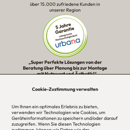
über 15.000 zufriedene Kunden in
unserer Region
„Super Perfekte Lösungen von der
Beratung über Planung bis zur Montage
– mit Nutzwert und Ästhetik!“
★★★★★
Cookie-Zustimmung verwalten
urbana möbel
Individuelles Wohndesign
Um Ihnen ein optimales Erlebnis zu bieten,
ohne Mehrpreis nach Maß
verwenden wir Technologien wie Cookies, um
Geräteinformationen zu speichern und/oder darauf
Hans Pinsel-Str. 1
zuzugreifen. Wenn Sie diesen Technologien
im DreierHaus
zustimmen, können wir Daten wie das